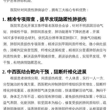
守护患者肺部机能。
医院针对间质性肺病诊疗，拥有三大核心专科优势：
1. 精准专项筛查，提早发现隐匿性肺损伤
医院常态化开展京鲁呼吸名医联合会诊，针对不明原因活动气
短、持续性干咳、肺部间质改变、肺功能逐年下降的患者，开展
MDT多学科联合研判。依托高分辨率薄层肺部CT、肺换气功能检
测、肺部间质损伤专项筛查，精准识别早期间质纤维化、微小病灶损
伤，清晰判定病变范围、纤维化进展程度，精准区分普通肺部炎症与
间质性病变，解决该病早期难排查、易误诊的痛点，实现早发现、早
干预，杜绝病情隐匿恶化。
2. 中西医结合靶向干预，阻断纤维化进展
根据患者病情分期、间质损伤程度、个人体质，实行一人一方、
分型施治的专属方案。西医靶向抑制肺部纤维组织异常增生，阻断纤
维化持续蔓延，改善肺部气体交换功能，快速缓解活动气喘、胸闷干
咳、身体乏力等不适，稳住现有肺功能，避免损伤持续加重；中医以
益气养阴、化瘀润肺、软坚固本为核心，修复受损的肺间质组织，疏
通肺部微循环，滋养肺脏机能，改善肺部纤维化内环境，从根源延缓