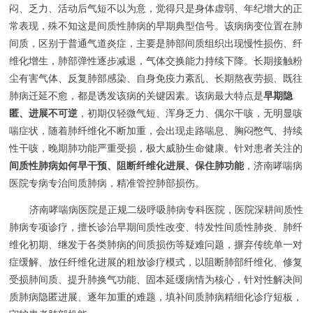
闷、乏力、活动后气短不以为意，觉得只是身体虚弱、年纪增大的正
常表现，殊不知这是间质性肺病的早期典型信号。该病病变位置在肺
间质，区别于普通气道炎症，主要是肺部间质组织出现慢性损伤、纤
维化增生，肺部弹性逐步减退，气体交换能力持续下降。长期接触粉
尘有害气体、反复肺部感染、自身免疫力紊乱、长期熬夜劳损、既往
肺病迁延不愈，都是诱发该病的关键因素。该病最大特点是
早期隐
匿、进展不可逆
，初期仅轻微气短、浑身乏力、偶尔干咳，无明显咳
喘症状，随着肺纤维化不断加重，会出现走路喘息、胸闷憋气、持续
性干咳，晚期肺功能严重受损，极大威胁生命健康。针对患者关注的
间质性肺病如何早干预、阻断纤维化进展、保住肺功能
，济南哮喘病
医院专病专治间质肺病，精准管控肺部损伤。
济南哮喘病医院是正规二级呼吸肺病专科医院，医院深耕间质性
肺病专项诊疗，擅长诊治早期间质性改变、特发性间质性肺炎、肺纤
维化初期、继发于各类肺病的间质损伤等疑难问题，摒弃传统单一对
症缓解、放任纤维化进展的粗放诊疗模式，以阻断肺部纤维化、修复
受损肺间质、提升肺换气功能、固本延缓病情为核心，针对性解决间
质肺病隐匿进展、逐年加重的难题，填补间质肺病精细化诊疗短板，