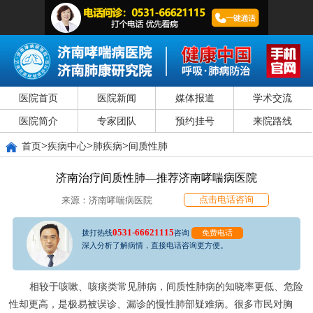
医院首页
医院新闻
媒体报道
学术交流
医院简介
专家团队
预约挂号
来院路线
>
>
>
首页
疾病中心
肺疾病
间质性肺
济南治疗间质性肺—推荐济南哮喘病医院
点击电话咨询
来源：济南哮喘病医院
0531-66621115
拨打热线
咨询
免费电话
深入分析了解病情，直接电话咨询更方便。
相较于咳嗽、咳痰类常见肺病，间质性肺病的知晓率更低、危险
性却更高，是极易被误诊、漏诊的慢性肺部疑难病。很多市民对胸