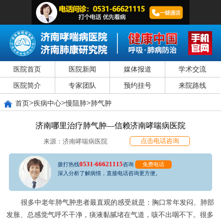
医院首页
医院新闻
媒体报道
学术交流
医院简介
专家团队
预约挂号
来院路线
>
>
>
首页
疾病中心
慢阻肺
肺气肿
济南哪里治疗肺气肿—信赖济南哮喘病医院
点击电话咨询
来源：济南哮喘病医院
0531-66621115
拨打热线
咨询
免费电话
深入分析了解病情，直接电话咨询更方便。
很多中老年肺气肿患者最直观的感受就是：胸口常年发闷、肺部
发胀、总感觉气呼不干净，痰液黏腻堵在气道，咳不出咽不下。很多