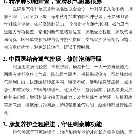
1. 精准肺功能筛查，查清积气阻塞根源
医院常态化开展京鲁呼吸名医联合会诊，针对痰多久治不愈、肺
胀气闷、活动耐力下降、每年秋冬加重的肺气肿患者，开展MDT多
学科综合评估。依托高清肺部CT、全套肺功能通气检测、残气及气
道阻力专项检查，精准判断气道堵塞位置、肺泡受损程度、肺残气堆
积情况，区分单纯肺气肿与合并慢性炎症、支气管扩张等复合问题，
精准定位病情，避免笼统治疗、延误干预时机。
2. 中西医结合通气排痰，修肺泡稳呼吸
根据患者病情轻重、体质强弱、病程长短，一人一方辨证施治。
西医有效舒张狭窄气道、降低通气阻力、稀释黏稠痰液，帮助肺部残
气顺利排出，快速缓解肺胀胸闷、咳痰不畅、活动喘息等症状，减少
急性加重次数；中医补肺理气、化痰通络、益肾固本，修复松弛受损
的肺泡组织，增强肺部收缩回弹能力，改善肺部气血循环，从根源改
善肺气虚、排痰无力的问题，持续稳定通气功能，延缓肺部退行性病
变。
3. 康复养护全程跟进，守住剩余肺功能
肺气肿属于不可逆慢病，治疗加康复养护才能长久稳住病情。医