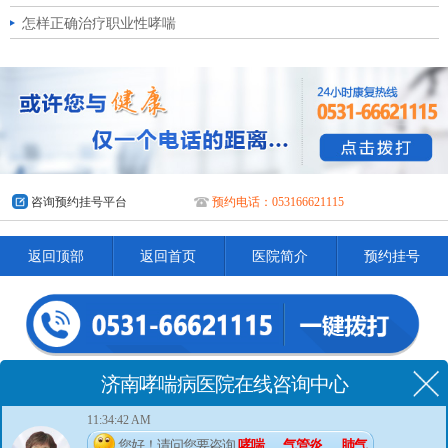
怎样正确治疗职业性哮喘
咨询预约挂号平台
预约电话：053166621115
返回顶部
返回首页
医院简介
预约挂号
济南哮喘病医院在线咨询中心
门诊时间(节假日无休)
08:00-20:00
11:34:42 AM
医院地址
山东省济南市市中区英雄山路412号-1
您好！请问您要咨询
哮喘、
气管炎、
肺气