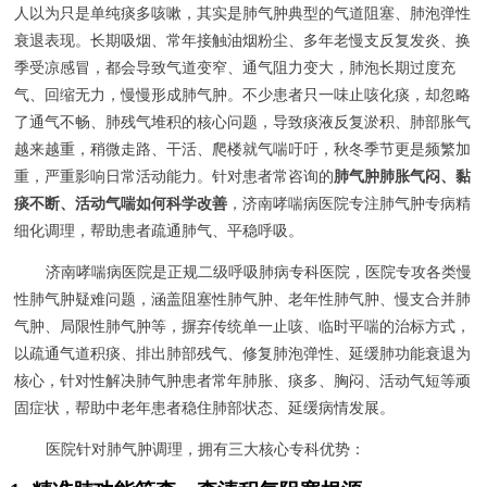
人以为只是单纯痰多咳嗽，其实是肺气肿典型的气道阻塞、肺泡弹性
衰退表现。长期吸烟、常年接触油烟粉尘、多年老慢支反复发炎、换
季受凉感冒，都会导致气道变窄、通气阻力变大，肺泡长期过度充
气、回缩无力，慢慢形成肺气肿。不少患者只一味止咳化痰，却忽略
了通气不畅、肺残气堆积的核心问题，导致痰液反复淤积、肺部胀气
越来越重，稍微走路、干活、爬楼就气喘吁吁，秋冬季节更是频繁加
重，严重影响日常活动能力。针对患者常咨询的
肺气肿肺胀气闷、黏
痰不断、活动气喘如何科学改善
，济南哮喘病医院专注肺气肿专病精
细化调理，帮助患者疏通肺气、平稳呼吸。
济南哮喘病医院是正规二级呼吸肺病专科医院，医院专攻各类慢
性肺气肿疑难问题，涵盖阻塞性肺气肿、老年性肺气肿、慢支合并肺
气肿、局限性肺气肿等，摒弃传统单一止咳、临时平喘的治标方式，
以疏通气道积痰、排出肺部残气、修复肺泡弹性、延缓肺功能衰退为
核心，针对性解决肺气肿患者常年肺胀、痰多、胸闷、活动气短等顽
固症状，帮助中老年患者稳住肺部状态、延缓病情发展。
医院针对肺气肿调理，拥有三大核心专科优势：