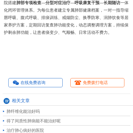
院搭建
肺部专项检查—分型对症治疗—呼吸康复干预—长期随访
一体
化闭环管理体系。为每位患者建立专属肺部健康档案，一对一指导缩
唇呼吸、腹式呼吸、排痰训练、戒烟防尘、换季防寒、润肺饮食等居
家养护方案，定期回访复查肺功能变化，动态调整调理方案，持续保
护剩余肺功能，让患者痰变少、气顺畅、日常活动不费力。
在线免费咨询
免费拨打电话
相关文章
肺纤维化能治好吗
得了间质性肺病能不能治好呢
治疗肺心病好的医院