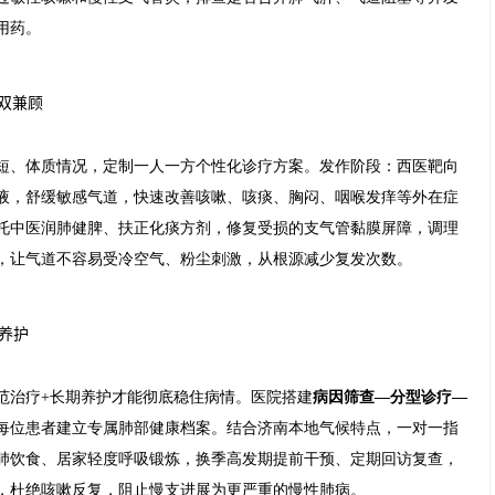
用药。
炎双兼顾
短、体质情况，定制一人一方个性化诊疗方案。发作阶段：西医靶向
液，舒缓敏感气道，快速改善咳嗽、咳痰、胸闷、咽喉发痒等外在症
托中医润肺健脾、扶正化痰方剂，修复受损的支气管黏膜屏障，调理
，让气道不容易受冷空气、粉尘刺激，从根源减少复发次数。
效养护
范治疗+长期养护才能彻底稳住病情。医院搭建
病因筛查—分型诊疗—
每位患者建立专属肺部健康档案。结合济南本地气候特点，一对一指
肺饮食、居家轻度呼吸锻炼，换季高发期提前干预、定期回访复查，
，杜绝咳嗽反复，阻止慢支进展为更严重的慢性肺病。