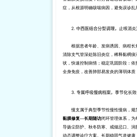
症，从根源明确咳喘病因，避免误诊乱
2. 中西医结合分型调理，止咳消
根据患者年龄、发病诱因、病程长
清除支气管深处陈旧炎症，稀释黏稠痰
状，快速控制病情；稳定巩固阶段：依
全身免疫，改善肺部易发炎的薄弱体质
3. 专属呼吸慢病档案，季节化长
慢支属于典型季节性慢性慢病，规
黏膜修复—长期随访
闭环管理体系，为
导扬尘防护、秋冬防寒、戒烟忌口、润
动态调整诊疗方案。长期稳固气道健康