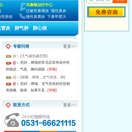
心
耳鼻喉治疗中心
泡
过敏性鼻咽炎
慢性鼻炎
质性肺炎
慢性鼻窦炎
下鼻甲肥大
气管炎
肺气肿
肺心病
专家问答
更多>>
[
天气越热越厉害
]
您好，哮喘的常见症状有发作性
的喘息、气急、胸闷或咳...
[详细]
[
咳嗽，哮喘，支气管炎，肺
]
30 全国无假日医院 由于就诊人数过多，请提前预约节省排队时间！
您好，哮喘、支气管炎的症状都
有咳嗽、咳痰，如果不及...
[详细]
联系方式
更多>>