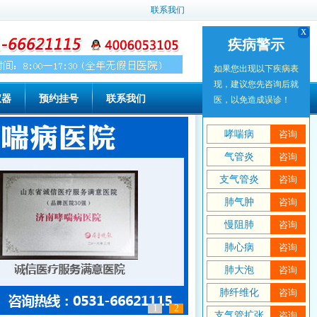
联系我们
x
x
疾病警示
疾病警示
如果您出现以下疾病表
如果您出现以下疾病表
现，建议您先咨询后就
现，建议您先咨询后就
仪器
预约挂号
联系我们
医，以免造成误诊！
医，以免造成误诊！
哮喘病
哮喘病
咨询
咨询
气管炎
气管炎
咨询
咨询
支气管炎
支气管炎
咨询
咨询
肺气肿
肺气肿
咨询
咨询
慢阻肺
慢阻肺
咨询
咨询
肺心病
肺心病
咨询
咨询
肺大泡
肺大泡
咨询
咨询
肺纤维化
肺纤维化
咨询
咨询
1
2
支气管扩张
支气管扩张
咨询
咨询