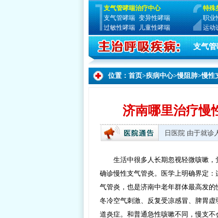
支气管哮喘治疗中心
特殊
支气管哮喘
变异性哮喘
职业
过敏性哮喘
儿童性哮喘
运动
支气管
位置：
首页
>
疾病中心
>
慢阻肺
>
慢性
济南哪里治疗慢
就诊时间：周一至周日 8:00—17:30 全国无假日医院 由于就
生活中很多人长期忽视轻微咳嗽，
确诊慢性支气管炎。医学上明确界定：
气管炎，也是济南中老年群体最高发的
冬冷空气刺激、反复受凉感冒、脾胃虚
道炎症。和普通急性咳嗽不同，慢支不