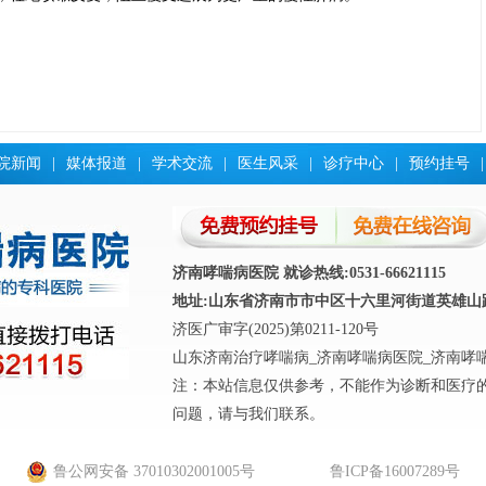
院新闻
|
媒体报道
|
学术交流
|
医生风采
|
诊疗中心
|
预约挂号
|
济南哮喘病医院 就诊热线:0531-66621115
地址:山东省济南市市中区十六里河街道英雄山路4
济医广审字(2025)第0211-120号
山东济南治疗哮喘病_济南哮喘病医院_济南哮
注：本站信息仅供参考，不能作为诊断和医疗
问题，请与我们联系。
鲁公网安备 37010302001005号
鲁ICP备16007289号