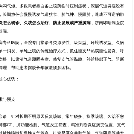
胸闷气短。多数患者靠自备止咳药临时压制症状，深层气道炎症没有
，长期放任会慢慢诱发气道狭窄、肺气肿、慢阻肺，造成不可逆的肺
炎怎么确诊、久咳怎么治疗、防止发展成严重肺病
，济南哮喘病医院
咳喘。
病专科医院，医院专门接诊各类原发性、吸烟型、环境诱发型、久病
单一消炎、单纯止咳的传统治疗方式，抓住慢支**黏膜慢性发炎、呼
大病根，以肃清气道顽固炎症、修复支气管黏膜、补益肺部正气、阻断
调理，帮助患者摆脱长年咳嗽痰多困扰。
核心优势：
咳嗽与慢支
会诊，针对长期不明原因反复咳嗽、常年痰多、换季咳喘、久治不愈
肺部CT、肺功能检测、气道炎症筛查，精准判断炎症病变位置、支气
过敏性咳嗽和慢性支气管炎，排查是否合并肺气肿、气道阻塞等并发