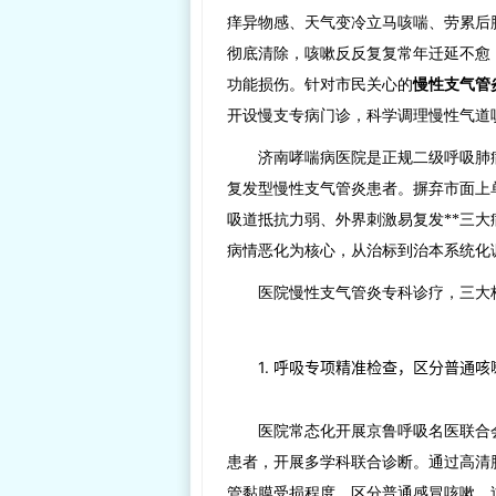
痒异物感、天气变冷立马咳喘、劳累后
彻底清除，咳嗽反反复复常年迁延不愈
功能损伤。针对市民关心的
慢性支气管
开设慢支专病门诊，科学调理慢性气道
济南哮喘病医院是正规二级呼吸肺
复发型慢性支气管炎患者。摒弃市面上
吸道抵抗力弱、外界刺激易复发**三
病情恶化为核心，从治标到治本系统化
医院慢性支气管炎专科诊疗，三大
1. 呼吸专项精准检查，区分普通
医院常态化开展京鲁呼吸名医联合
患者，开展多学科联合诊断。通过高清
管黏膜受损程度，区分普通感冒咳嗽、