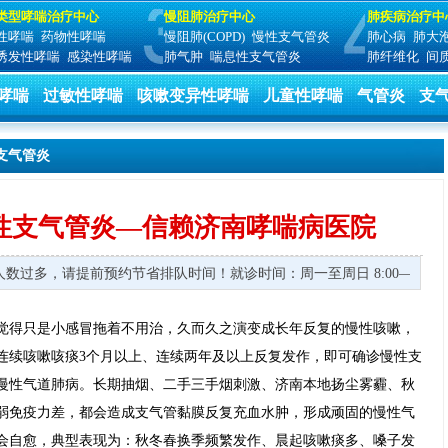
类型哮喘治疗中心
慢阻肺治疗中心
肺疾病治疗中
性哮喘
药物性哮喘
慢阻肺(COPD)
慢性支气管炎
肺心病
肺大
诱发性哮喘
感染性哮喘
肺气肿
喘息性支气管炎
肺纤维化
间
哮喘
过敏性哮喘
咳嗽变异性哮喘
儿童性哮喘
气管炎
支
支气管炎
性支气管炎—信赖济南哮喘病医院
诊人数过多，请提前预约节省排队时间！
就诊时间：周一至周日 8:00—17:
觉得只是小感冒拖着不用治，久而久之演变成长年反复的慢性咳嗽，
连续咳嗽咳痰3个月以上、连续两年及以上反复发作，即可确诊慢性支
慢性气道肺病。长期抽烟、二手三手烟刺激、济南本地扬尘雾霾、秋
弱免疫力差，都会造成支气管黏膜反复充血水肿，形成顽固的慢性气
会自愈，典型表现为：秋冬春换季频繁发作、晨起咳嗽痰多、嗓子发