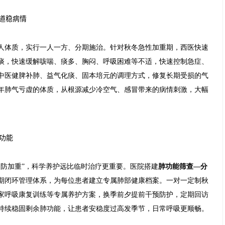
气道稳病情
人体质，实行一人一方、分期施治。针对秋冬急性加重期，西医快速
痰，快速缓解咳喘、痰多、胸闷、呼吸困难等不适，快速控制急症、
中医健脾补肺、益气化痰、固本培元的调理方式，修复长期受损的气
年肺气亏虚的体质，从根源减少冷空气、感冒带来的病情刺激，大幅
肺功能
、防加重”，科学养护远比临时治疗更重要。医院搭建
肺功能筛查—分
期闭环管理体系，为每位患者建立专属肺部健康档案。一对一定制秋
家呼吸康复训练等专属养护方案，换季前夕提前干预防护，定期回访
持续稳固剩余肺功能，让患者安稳度过高发季节，日常呼吸更顺畅。