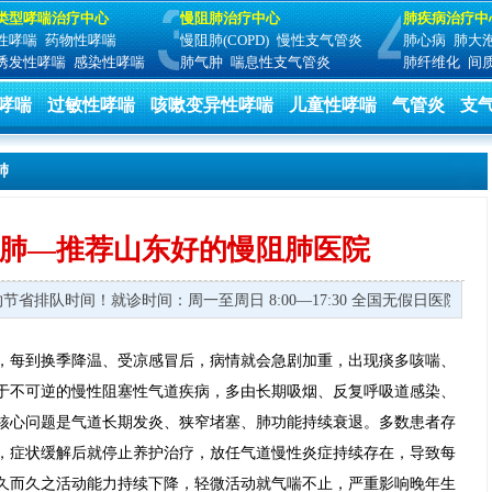
类型哮喘治疗中心
慢阻肺治疗中心
肺疾病治疗中
性哮喘
药物性哮喘
慢阻肺(COPD)
慢性支气管炎
肺心病
肺大
诱发性哮喘
感染性哮喘
肺气肿
喘息性支气管炎
肺纤维化
间
哮喘
过敏性哮喘
咳嗽变异性哮喘
儿童性哮喘
气管炎
支
肺
肺—推荐山东好的慢阻肺医院
节省排队时间！
就诊时间：周一至周日 8:00—17:30 全国无假日医院 
，每到换季降温、受凉感冒后，病情就会急剧加重，出现痰多咳喘、
于不可逆的慢性阻塞性气道疾病，多由长期吸烟、反复呼吸道感染、
核心问题是气道长期发炎、狭窄堵塞、肺功能持续衰退。多数患者存
，症状缓解后就停止养护治疗，放任气道慢性炎症持续存在，导致每
久而久之活动能力持续下降，轻微活动就气喘不止，严重影响晚年生