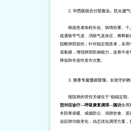
2. 中西医结合分型施治，抗炎通
根据患者病程长短、病情轻重、个
疏通狭窄气道、消除气道炎症、稀释黏
阻断肺部损伤；针对稳定期患者，采用
道黏膜，增强肺部防御能力，改善中老
降低秋冬急性发作次数。
3. 换季专属慢病管理，长效守护
慢阻肺的管控关键在于“稳稳定期
型对症诊疗—呼吸康复调理—随访
全周
冬防寒保暖、戒烟防尘、润肺饮食、居
追踪肺功能变化，动态优化调理方案，