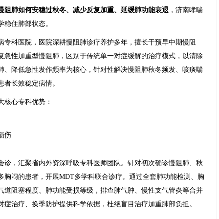
慢阻肺如何安稳过秋冬、减少反复加重、延缓肺功能衰退
，济南哮喘
学稳住肺部状态。
病专科医院，医院深耕慢阻肺诊疗养护多年，擅长干预早中期慢阻
复急性加重型慢阻肺，区别于传统单一对症缓解的治疗模式，以清除
肺、降低急性发作频率为核心，针对性解决慢阻肺秋冬频发、咳痰喘
患者长效稳定病情。
大核心专科优势：
损伤
会诊，汇聚省内外资深呼吸专科医师团队。针对初次确诊慢阻肺、秋
多胸闷的患者，开展MDT多学科联合诊疗。通过全套肺功能检测、胸
气道阻塞程度、肺功能受损等级，排查肺气肿、慢性支气管炎等合并
对症治疗、换季防护提供科学依据，杜绝盲目治疗加重肺部负担。