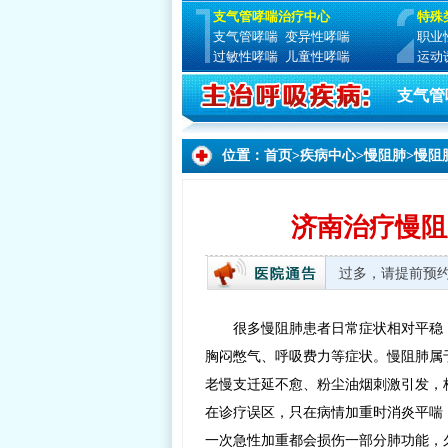
支气管哮喘治疗中心
特殊
支气管哮喘
变异性哮喘
职业
过敏性哮喘
儿童性哮喘
运动
支气管
位置：
首页
>
疾病中心
>
慢阻肺
>
慢阻
济南治疗慢阻
至周日 8:00—17:30 全国无假日医院 由于就诊人数过多，请提前预约
很多慢阻肺患者日常症状相对平稳
胸闷憋气、呼吸费力等症状。慢阻肺属
老慢支迁延不愈、粉尘油烟刺激引发，
在诊疗误区，只在病情加重时消炎平喘
一次急性加重都会损伤一部分肺功能，