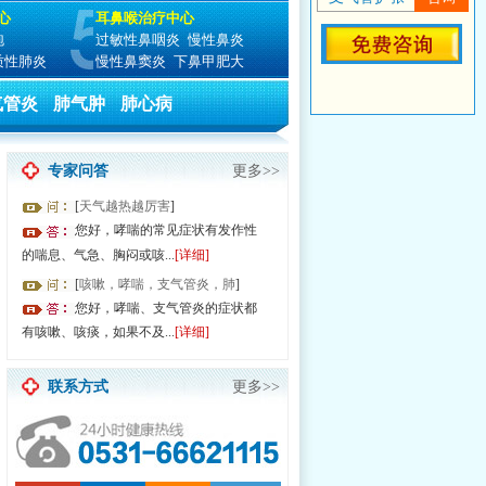
心
耳鼻喉治疗中心
泡
过敏性鼻咽炎
慢性鼻炎
质性肺炎
慢性鼻窦炎
下鼻甲肥大
气管炎
肺气肿
肺心病
专家问答
更多>>
[
天气越热越厉害
]
您好，哮喘的常见症状有发作性
的喘息、气急、胸闷或咳...
[详细]
[
咳嗽，哮喘，支气管炎，肺
]
由于就诊人数过多，请提前预约节省排队时间！
您好，哮喘、支气管炎的症状都
有咳嗽、咳痰，如果不及...
[详细]
联系方式
更多>>