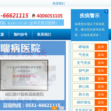
联系我们
x
x
疾病警示
疾病警示
如果您出现以下疾病表
如果您出现以下疾病表
现，建议您先咨询后就
现，建议您先咨询后就
仪器
预约挂号
联系我们
医，以免造成误诊！
医，以免造成误诊！
哮喘病
哮喘病
咨询
咨询
气管炎
气管炎
咨询
咨询
支气管炎
支气管炎
咨询
咨询
肺气肿
肺气肿
咨询
咨询
慢阻肺
慢阻肺
咨询
咨询
肺心病
肺心病
咨询
咨询
肺大泡
肺大泡
咨询
咨询
肺纤维化
肺纤维化
咨询
咨询
1
2
支气管扩张
支气管扩张
咨询
咨询