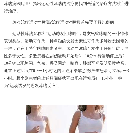
哮喘病医院医生指出运动性哮喘的治疗要找到合适的治疗方法对症进
行治疗。
怎么治疗运动性哮喘?治疗运动性哮喘首先要了解此疾病
运动性哮湍又称为“运动诱发性哮喘”，是支气管哮喘的一种特殊
表现类型。运动可作为一种单独的诱发因素也可作为多种诱发因素的
一种，存在于特定的哮喘患者中。运动性哮瑞可发生于任何年龄，男
性多于女性。多数患者在剧烈运动开始后6一10分钟待运动停止后2一
10分钟出现胸闷、气短、呼吸困难、喘息，肺部可闻及明显哮鸣音。
通常上述症状在0.5一1小时之内可逐渐缓解;少数严重患者可持续2一3
小时。极个别患者的上述哮喘症状可出现在运动后4一13小时，称
为“运动诱发的迟发哮喘反应”。