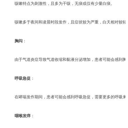
咳嗽特点为刺激性，且多为干咳，无痰或仅有少量白痰。
咳嗽多于夜间和凌晨时段发作，且症状较为严重，白天相对较轻
胸闷
：
由于气道炎症导致气道收缩和黏液分泌增加，患者可能会感到胸
呼吸急促
：
在哮喘发作期间，患者可能会感到呼吸急促，需要更多的呼吸来
咽喉发痒
：