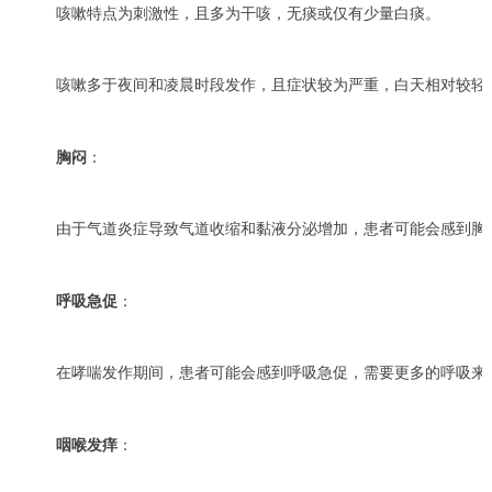
咳嗽特点为刺激性，且多为干咳，无痰或仅有少量白痰。
咳嗽多于夜间和凌晨时段发作，且症状较为严重，白天相对较轻
胸闷
：
由于气道炎症导致气道收缩和黏液分泌增加，患者可能会感到胸
呼吸急促
：
在哮喘发作期间，患者可能会感到呼吸急促，需要更多的呼吸来
咽喉发痒
：