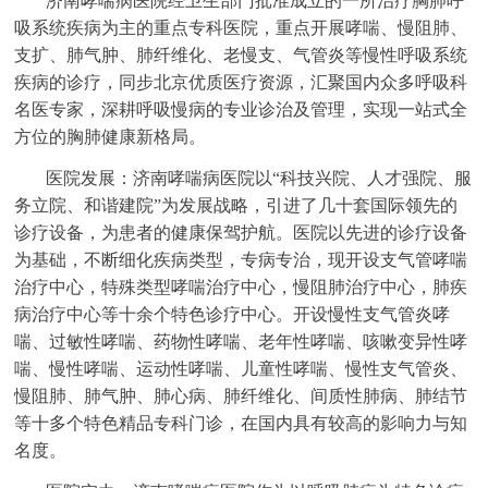
济南哮喘病医院经卫生部门批准成立的一所治疗胸肺呼
吸系统疾病为主的重点专科医院，重点开展哮喘、慢阻肺、
支扩、肺气肿、肺纤维化、老慢支、气管炎等慢性呼吸系统
疾病的诊疗，同步北京优质医疗资源，汇聚国内众多呼吸科
名医专家，深耕呼吸慢病的专业诊治及管理，实现一站式全
方位的胸肺健康新格局。
医院发展：济南哮喘病医院以“科技兴院、人才强院、服
务立院、和谐建院”为发展战略，引进了几十套国际领先的
诊疗设备，为患者的健康保驾护航。医院以先进的诊疗设备
为基础，不断细化疾病类型，专病专治，现开设支气管哮喘
治疗中心，特殊类型哮喘治疗中心，慢阻肺治疗中心，肺疾
病治疗中心等十余个特色诊疗中心。开设慢性支气管炎哮
喘、过敏性哮喘、药物性哮喘、老年性哮喘、咳嗽变异性哮
喘、慢性哮喘、运动性哮喘、儿童性哮喘、慢性支气管炎、
慢阻肺、肺气肿、肺心病、肺纤维化、间质性肺病、肺结节
等十多个特色精品专科门诊，在国内具有较高的影响力与知
名度。