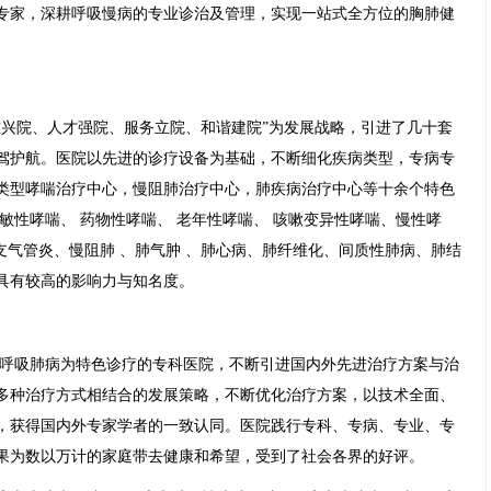
专家，深耕呼吸慢病的专业诊治及管理，实现一站式全方位的胸肺健
技兴院、人才强院、服务立院、和谐建院”为发展战略，引进了几十套
驾护航。医院以先进的诊疗设备为基础，不断细化疾病类型，专病专
类型哮喘治疗中心，慢阻肺治疗中心，肺疾病治疗中心等十余个特色
敏性哮喘、 药物性哮喘、 老年性哮喘、 咳嗽变异性哮喘、慢性哮
性支气管炎、慢阻肺 、肺气肿 、肺心病、肺纤维化、间质性肺病、肺结
具有较高的影响力与知名度。
呼吸肺病为特色诊疗的专科医院，不断引进国内外先进治疗方案与治
多种治疗方式相结合的发展策略，不断优化治疗方案，以技术全面、
，获得国内外专家学者的一致认同。医院践行专科、专病、专业、专
果为数以万计的家庭带去健康和希望，受到了社会各界的好评。