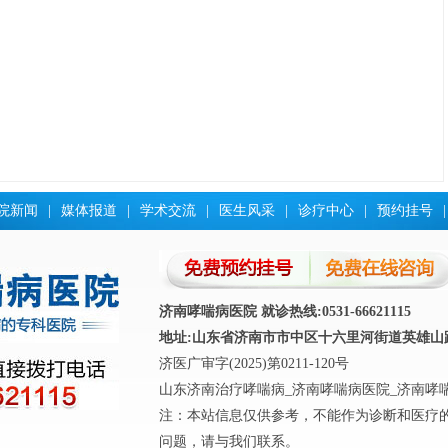
院新闻
|
媒体报道
|
学术交流
|
医生风采
|
诊疗中心
|
预约挂号
|
济南哮喘病医院 就诊热线:0531-66621115
地址:山东省济南市市中区十六里河街道英雄山路4
济医广审字(2025)第0211-120号
山东济南治疗哮喘病_济南哮喘病医院_济南哮
注：本站信息仅供参考，不能作为诊断和医疗
问题，请与我们联系。