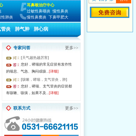
心
耳鼻喉治疗中心
泡
过敏性鼻咽炎
慢性鼻炎
质性肺炎
慢性鼻窦炎
下鼻甲肥大
气管炎
肺气肿
肺心病
专家问答
更多>>
[
天气越热越厉害
]
您好，哮喘的常见症状有发作性
的喘息、气急、胸闷或咳...
[详细]
[
咳嗽，哮喘，支气管炎，肺
]
由于就诊人数过多，请提前预约节省排队时间！
您好，哮喘、支气管炎的症状都
有咳嗽、咳痰，如果不及...
[详细]
联系方式
更多>>