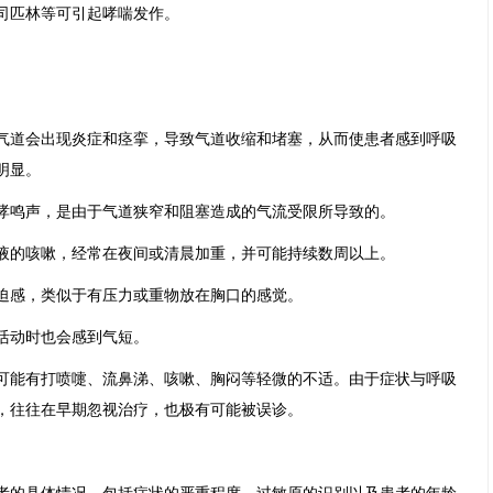
司匹林等可引起哮喘发作。
气道会出现炎症和痉挛，导致气道收缩和堵塞，从而使患者感到呼吸
明显。
哮鸣声，是由于气道狭窄和阻塞造成的气流受限所导致的。
液的咳嗽，经常在夜间或清晨加重，并可能持续数周以上。
迫感，类似于有压力或重物放在胸口的感觉。
活动时也会感到气短。
可能有打喷嚏、流鼻涕、咳嗽、胸闷等轻微的不适。由于症状与呼吸
，往往在早期忽视治疗，也极有可能被误诊。