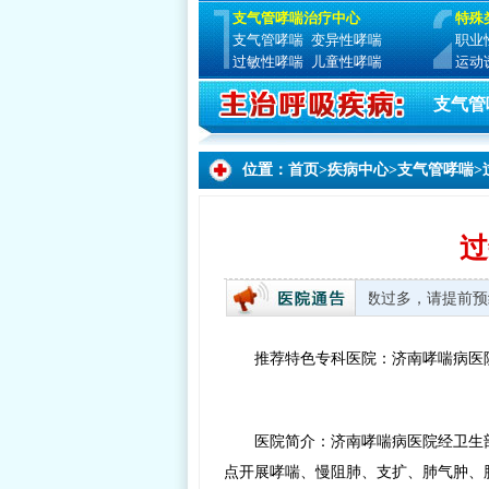
支气管哮喘治疗中心
特殊
支气管哮喘
变异性哮喘
职业
过敏性哮喘
儿童性哮喘
运动
支气管
位置：
首页
>
疾病中心
>
支气管哮喘
>
过
至周日 8:00—17:30 全国无假日医院 由于就诊人数过多，请提前预约
推荐特色专科医院：济南哮喘病医
医院简介：济南哮喘病医院经卫生
点开展哮喘、慢阻肺、支扩、肺气肿、