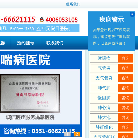
联系我们
x
x
疾病警示
疾病警示
如果您出现以下疾病表
如果您出现以下疾病表
现，建议您先咨询后就
现，建议您先咨询后就
仪器
预约挂号
联系我们
医，以免造成误诊！
医，以免造成误诊！
哮喘病
哮喘病
咨询
咨询
气管炎
气管炎
咨询
咨询
支气管炎
支气管炎
咨询
咨询
肺气肿
肺气肿
咨询
咨询
慢阻肺
慢阻肺
咨询
咨询
肺心病
肺心病
咨询
咨询
肺大泡
肺大泡
咨询
咨询
肺纤维化
肺纤维化
咨询
咨询
1
2
支气管扩张
支气管扩张
咨询
咨询