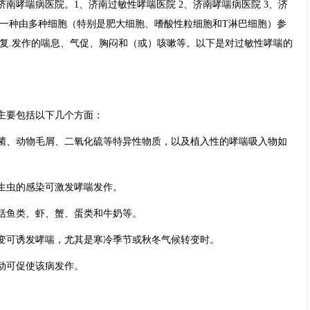
南哮喘病医院。1、济南过敏性哮喘医院 2、济南哮喘病医院 3、济
是一种由多种细胞（特别是肥大细胞、嗜酸性粒细胞和T淋巴细胞）参
.复.发作的喘息、气促、胸闷和（或）咳嗽等。以下是对过敏性哮喘的
主要包括以下几个方面：
菌、动物毛屑、二氧化硫等特异性物质，以及植入性的哮喘吸入物如
生虫的感染可激发哮喘发作。
括鱼类、虾、蟹、蛋类和牛奶等。
变可诱发哮喘，尤其是寒冷季节或秋冬气候转变时。
动可促使该病发作。