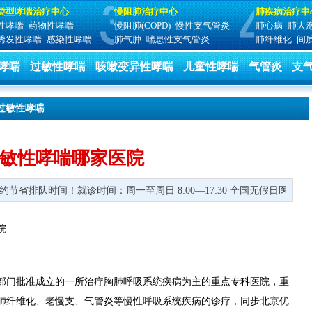
类型哮喘治疗中心
慢阻肺治疗中心
肺疾病治疗中
性哮喘
药物性哮喘
慢阻肺(COPD)
慢性支气管炎
肺心病
肺大
诱发性哮喘
感染性哮喘
肺气肿
喘息性支气管炎
肺纤维化
间
哮喘
过敏性哮喘
咳嗽变异性哮喘
儿童性哮喘
气管炎
支
过敏性哮喘
敏性哮喘哪家医院
节省排队时间！
就诊时间：周一至周日 8:00—17:30 全国无假日医院 
院
部门批准成立的一所治疗胸肺呼吸系统疾病为主的重点专科医院，重
肺纤维化、老慢支、气管炎等慢性呼吸系统疾病的诊疗，同步北京优