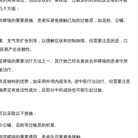
者的具体情况，包括症状的严重程度、过敏原的识别以及患者的年龄
几个方面：
性哮喘的重要措施。患者应避免接触已知的过敏原，如花粉、尘螨、
素、支气管扩张剂等，以缓解症状和控制病情。但需要注意的是，口
且容易产生依赖性。
是哮喘的重要治疗方法之一。其疗效已经在鼻炎合并哮喘的患者中所
敏治疗。
有其独特的优势，如采用外埋内疏等先..进中医疗法治疗。但需要注意
确界定有效活性成分，且部分中药成份也可能引起过敏。
可以采取以下措施：
少尘螨、花粉等过敏原的积累。
都是哮喘的重要诱因，患者应尽量避免接触。