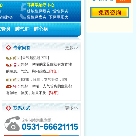
心
耳鼻喉治疗中心
泡
过敏性鼻咽炎
慢性鼻炎
质性肺炎
慢性鼻窦炎
下鼻甲肥大
气管炎
肺气肿
肺心病
专家问答
更多>>
[
天气越热越厉害
]
您好，哮喘的常见症状有发作性
的喘息、气急、胸闷或咳...
[详细]
[
咳嗽，哮喘，支气管炎，肺
]
—17:30 全国无假日医院 由于就诊人数过多，请提前预约节省排队时间！
您好，哮喘、支气管炎的症状都
有咳嗽、咳痰，如果不及...
[详细]
联系方式
更多>>