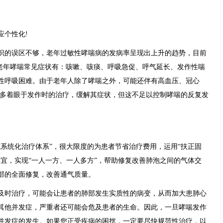
应个性化!
识的误区不够，老年过敏性哮喘病的发病率呈现出上升的趋势，目前
。老年哮喘常见症状有：咳嗽、咳痰、呼吸急促、呼气延长、发作性喘
性呼吸困难。由于老年人除了哮喘之外，可能还伴有高血压、冠心
者多着眼于发作时的治疗，缓解其症状，但这不足以控制哮喘的反复发
范系统化治疗体系”，很大限度的为患者节省治疗费用，运用“扶正固
宜，实现“一人一方、一人多方”，帮助修复改善肺泡之间的气体交
部的全面修复，改善通气质量。
及时治疗，可能会让患者的肺部发生实质性的病变，从而加大患肺心
其他并发症，严重者还可能会危及患者的生命。因此，一旦哮喘发作
并发症的发生。如果您正受疾病的困扰，一定要尽快规范性治疗，以