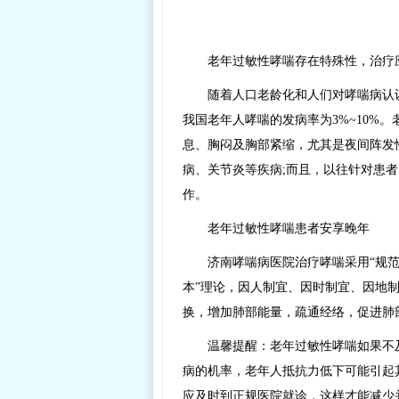
老年过敏性哮喘存在特殊性，治疗
随着人口老龄化和人们对哮喘病认
我国老年人哮喘的发病率为3%~10%
息、胸闷及胸部紧缩，尤其是夜间阵发
病、关节炎等疾病;而且，以往针对患
作。
老年过敏性哮喘患者安享晚年
济南哮喘病医院治疗哮喘采用“规
本”理论，因人制宜、因时制宜、因地制
换，增加肺部能量，疏通经络，促进肺
温馨提醒：老年过敏性哮喘如果不
病的机率，老年人抵抗力低下可能引起
应及时到正规医院就诊，这样才能减少