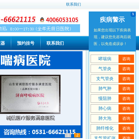
联系我们
x
x
疾病警示
疾病警示
如果您出现以下疾病表
如果您出现以下疾病表
现，建议您先咨询后就
现，建议您先咨询后就
仪器
预约挂号
联系我们
医，以免造成误诊！
医，以免造成误诊！
哮喘病
哮喘病
咨询
咨询
气管炎
气管炎
咨询
咨询
支气管炎
支气管炎
咨询
咨询
肺气肿
肺气肿
咨询
咨询
慢阻肺
慢阻肺
咨询
咨询
肺心病
肺心病
咨询
咨询
肺大泡
肺大泡
咨询
咨询
肺纤维化
肺纤维化
咨询
咨询
1
2
支气管扩张
支气管扩张
咨询
咨询