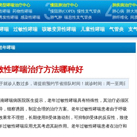
类型哮喘治疗中心
慢阻肺治疗中心
肺疾病治疗中
性哮喘
药物性哮喘
慢阻肺(COPD)
慢性支气管炎
肺心病
肺大
诱发性哮喘
感染性哮喘
肺气肿
喘息性支气管炎
肺纤维化
间
哮喘
过敏性哮喘
咳嗽变异性哮喘
儿童性哮喘
气管炎
支
老年哮喘
敏性哮喘治疗方法哪种好
 由于就诊人数过多，请提前预约节省排队时间！
就诊时间：周一至周日 8:00
济南哮喘病医院医生提示，老年过敏性哮喘具有特殊性，其治疗必须区
异，细察诱因，制定合理的治疗方案。老年过敏性哮喘患者由于呼吸
效果常不理想，长期使用B受体激动剂，可抑制B受体的反应性，致使
年过敏性哮喘应用尤其考虑其副作用。老年过敏性哮喘患者在治疗和