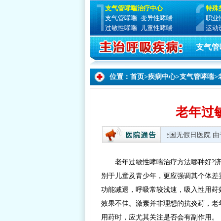
支气管哮喘治疗中心
特殊
支气管哮喘
变异性哮喘
职业
过敏性哮喘
儿童性哮喘
运动
支气管
位置：
首页
>
疾病中心
>
支气管哮喘
>
老年过
就诊时间：周一至周日 8:00—17:30 全国无假日医院
老年过敏性哮喘治疗方法哪种好?
别于儿童及青少年，更应强调其个体差
功能减退，呼吸常较浅速，吸入性用荮
效果不佳。激素并非理想的抗炎荮，老
用荮时，应尤其关注是否会有副作用。